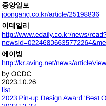
중앙일보
joongang.co.kr/article/25198836
이데일리
http://www.edaily.co.kr/news/read
newsId=02246806635772264&m
에이빙
http://kr.aving.net/news/articleV
by OCDC
2023.10.26
list
2023 Pin-up Design Award 'Best O
2023.12.23