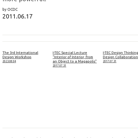
by OCDC
2011.06.17
The 3rd International
I-TEC Special Lecture
I-TEC Design Thinkin
Design Workshop
"Interior of Interior, from
Design Collaboration
an Object to a Magapolis"
2023.08.04
2017.07.31
2017.07.31