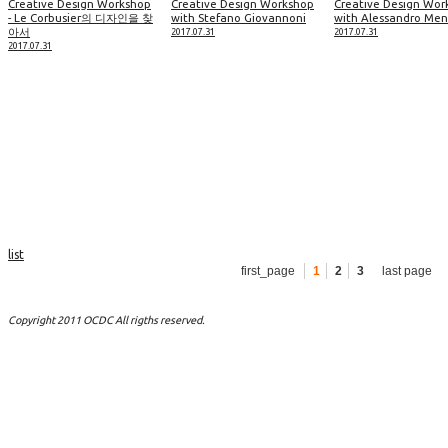
Creative Design Workshop
Creative Design Workshop
Creative Design Wor
- Le Corbusier의 디자인을 찾
with Stefano Giovannoni
with Alessandro Men
아서
2017.07.31
2017.07.31
2017.07.31
list
first_page
1
2
3
last page
Copyright 2011 OCDC All rigths reserved.